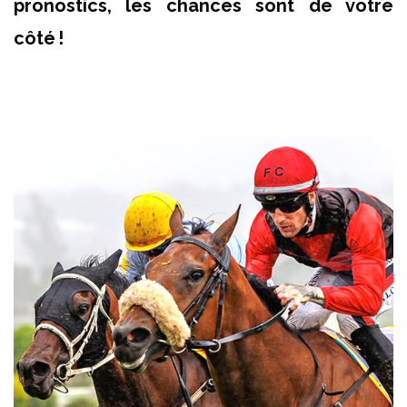
pronostics, les chances sont de votre
côté !