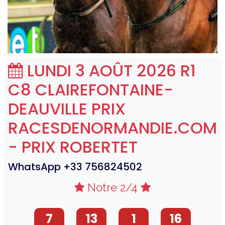
LUNDI 3 AOÛT 2026 R1
C8 CLAIREFONTAINE-
DEAUVILLE PRIX
RACESDENORMANDIE.COM
- PRIX ROBERTET
WhatsApp +33 756824502
Notre 2/4
7
13
1
16