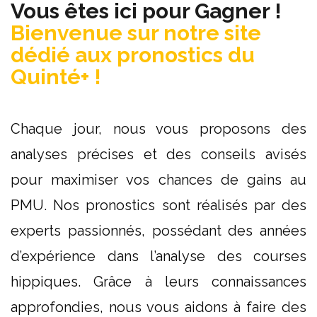
Vous êtes ici pour Gagner !
Bienvenue sur notre site
dédié aux pronostics du
Quinté+ !
Chaque jour, nous vous proposons des
analyses précises et des conseils avisés
pour maximiser vos chances de gains au
PMU. Nos pronostics sont réalisés par des
experts passionnés, possédant des années
d’expérience dans l’analyse des courses
hippiques. Grâce à leurs connaissances
approfondies, nous vous aidons à faire des